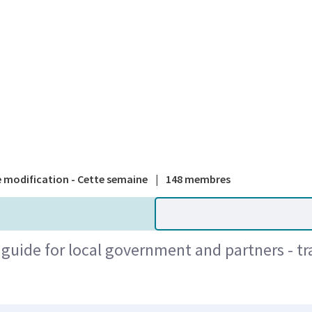
A national
 modification - Cette semaine
|
148 membres
guide for local government and partners - tr