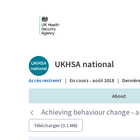
Saut au contenu principal
Public library - UKHS
UKHSA national
Accès restreint
|
En cours - août 2018
|
Dernière
About
Achieving behaviour change - a 
Télécharger (3.1 MB)