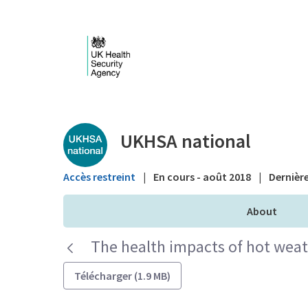
Saut au contenu principal
Public library - UKHS
UKHSA national
Accès restreint
|
En cours - août 2018
|
Dernière
About
The health impacts of hot wea
Télécharger (1.9 MB)