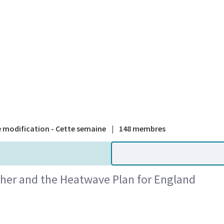
A national
 modification - Cette semaine
|
148 membres
ther and the Heatwave Plan for England