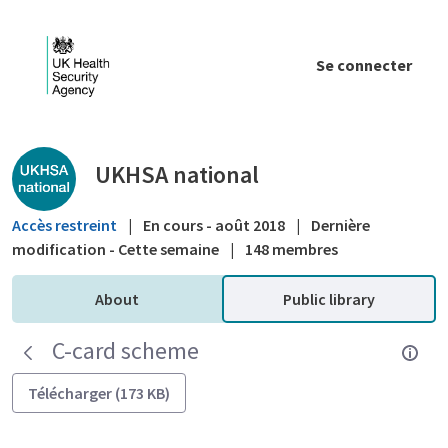
Saut au contenu principal
Se connecter
Public library - UKHSA national
UKHSA national
Accès restreint
|
En cours - août 2018
|
Dernière
modification - Cette semaine
|
148 membres
About
Public library
C-card scheme
Télécharger (173 KB)