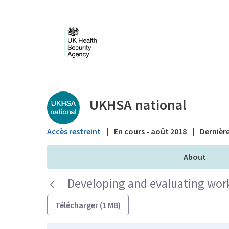
Saut au contenu principal
Public library - UKHS
UKHSA national
Accès restreint
|
En cours - août 2018
|
Dernière
About
Developing and evaluating workp
Télécharger (1 MB)