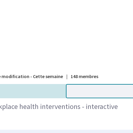
A national
 modification - Cette semaine
|
148 membres
lace health interventions - interactive