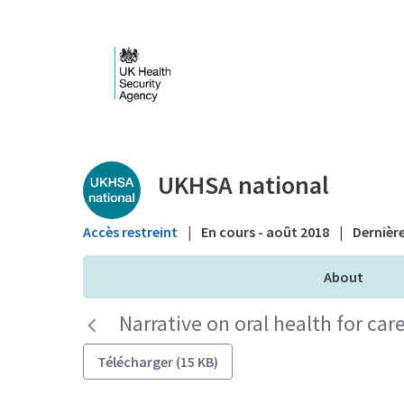
Saut au contenu principal
Public library - UKHS
UKHSA national
Accès restreint
|
En cours - août 2018
|
Dernière
About
Narrative on oral health for ca
Télécharger (15 KB)