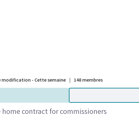
A national
 modification - Cette semaine
|
148 membres
re home contract for commissioners