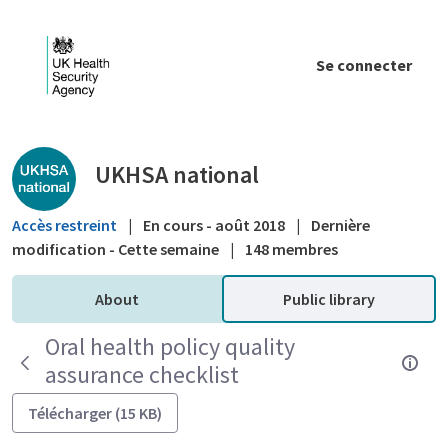
Saut au contenu principal
Se connecter
Public library - UKHSA national
UKHSA national
Accès restreint
|
En cours - août 2018
|
Dernière
modification - Cette semaine
|
148 membres
About
Public library
Oral health policy quality
assurance checklist
Télécharger (15 KB)