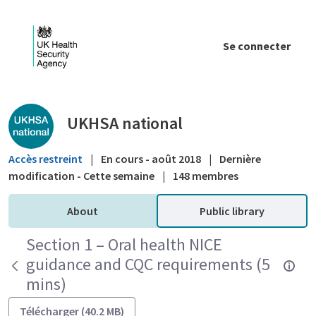
Saut au contenu principal
Se connecter
Public library - UKHSA national
UKHSA national
Accès restreint
|
En cours - août 2018
|
Dernière
modification - Cette semaine
|
148 membres
About
Public library
Section 1 – Oral health NICE
guidance and CQC requirements (5
mins)
Télécharger (40.2 MB)