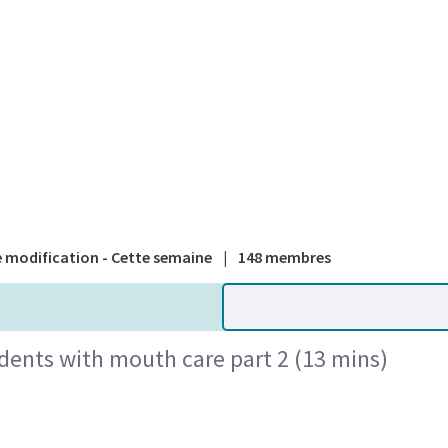
A national
 modification - Cette semaine
|
148 membres
idents with mouth care part 2 (13 mins)