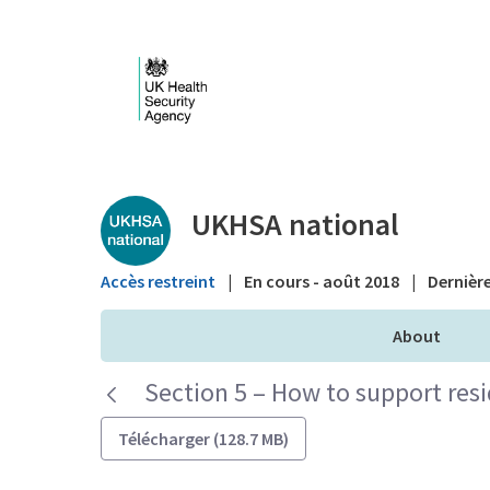
Saut au contenu principal
Public library - UKHS
UKHSA national
Accès restreint
|
En cours - août 2018
|
Dernière
About
Section 5 – How to support res
Télécharger (128.7 MB)