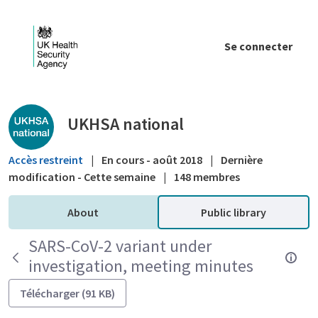
Saut au contenu principal
Se connecter
Public library - UKHSA national
UKHSA national
Accès restreint
|
En cours - août 2018
|
Dernière
modification - Cette semaine
|
148 membres
About
Public library
SARS-CoV-2 variant under
investigation, meeting minutes
Télécharger (91 KB)