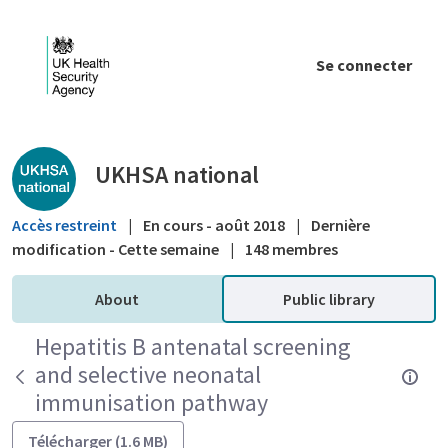
Saut au contenu principal
Se connecter
Public library - UKHSA national
UKHSA national
Accès restreint
|
En cours - août 2018
|
Dernière
modification - Cette semaine
|
148 membres
About
Public library
Hepatitis B antenatal screening
and selective neonatal
immunisation pathway
Télécharger (1.6 MB)