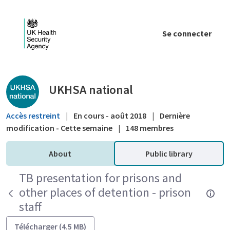
Saut au contenu principal
Se connecter
Public library - UKHSA national
UKHSA national
Accès restreint
|
En cours - août 2018
|
Dernière
modification - Cette semaine
|
148 membres
About
Public library
TB presentation for prisons and
other places of detention - prison
staff
Télécharger (4.5 MB)