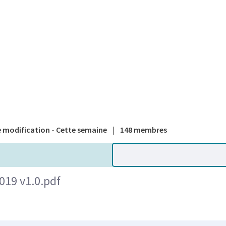
A national
 modification - Cette semaine
|
148 membres
019 v1.0.pdf