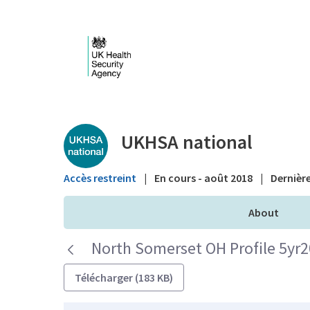
Saut au contenu principal
Public library - UKHS
UKHSA national
Accès restreint
|
En cours - août 2018
|
Dernière
About
North Somerset OH Profile 5yr2
Télécharger (183 KB)