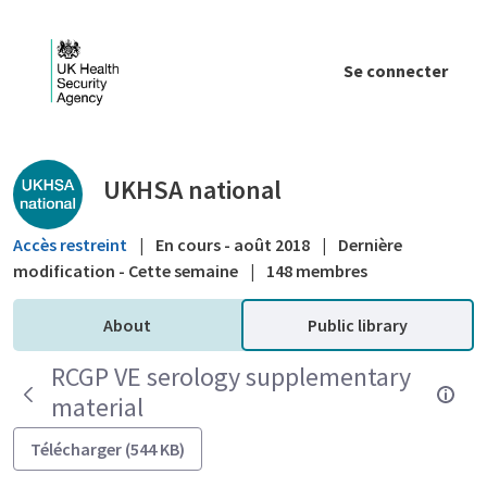
Saut au contenu principal
Se connecter
Public library - UKHSA national
UKHSA national
Accès restreint
|
En cours - août 2018
|
Dernière
modification - Cette semaine
|
148 membres
About
Public library
RCGP VE serology supplementary
material
Télécharger (544 KB)