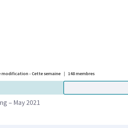
A national
 modification - Cette semaine
|
148 membres
ing – May 2021