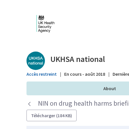
Saut au contenu principal
Public library - UKHS
UKHSA national
Accès restreint
|
En cours - août 2018
|
Dernière
About
NIN on drug health harms brief
Télécharger (184 KB)