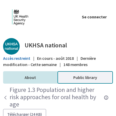
Saut au contenu principal
Se connecter
Public library - UKHSA national
UKHSA national
Accès restreint
|
En cours - août 2018
|
Dernière
modification - Cette semaine
|
148 membres
About
Public library
Figure 1.3 Population and higher
risk approaches for oral health by
age
Télécharger (24 KB)