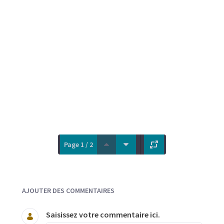
Page 1 / 2
Documents et Média
AJOUTER DES COMMENTAIRES
Saisissez votre commentaire ici.