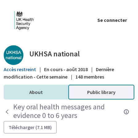
Saut au contenu principal
Se connecter
Public library - UKHSA national
UKHSA national
Accès restreint
|
En cours - août 2018
|
Dernière
modification - Cette semaine
|
148 membres
About
Public library
Key oral health messages and
evidence 0 to 6 years
Télécharger (7.1 MB)