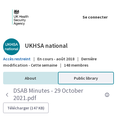
Saut au contenu principal
Se connecter
Public library - UKHSA national
UKHSA national
Accès restreint
|
En cours - août 2018
|
Dernière
modification - Cette semaine
|
148 membres
About
Public library
DSAB Minutes - 29 October
2021.pdf
Télécharger (147 KB)