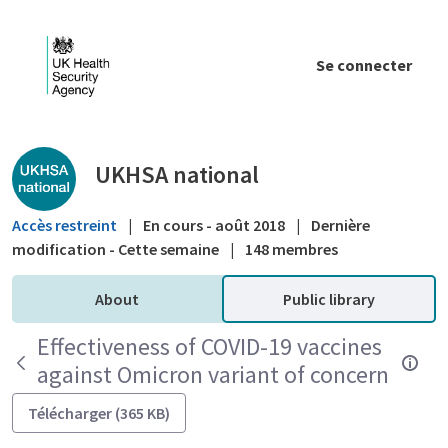
Saut au contenu principal
Se connecter
Public library - UKHSA national
UKHSA national
Accès restreint
|
En cours - août 2018
|
Dernière
modification - Cette semaine
|
148 membres
About
Public library
Effectiveness of COVID-19 vaccines
against Omicron variant of concern
Télécharger (365 KB)