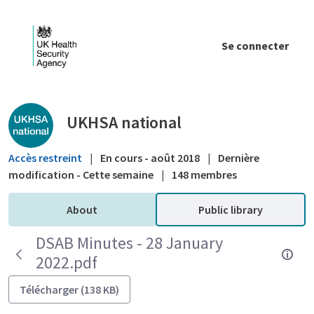
Saut au contenu principal
Se connecter
Public library - UKHSA national
UKHSA national
Accès restreint
|
En cours - août 2018
|
Dernière
modification - Cette semaine
|
148 membres
About
Public library
DSAB Minutes - 28 January
2022.pdf
Télécharger (138 KB)