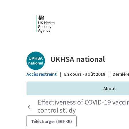
Saut au contenu principal
Public library - UKHS
UKHSA national
Accès restreint
|
En cours - août 2018
|
Dernière
About
Effectiveness of COVID-19 vacci
control study
Télécharger (569 KB)