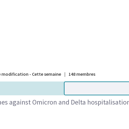
A national
 modification - Cette semaine
|
148 membres
nes against Omicron and Delta hospitalisation