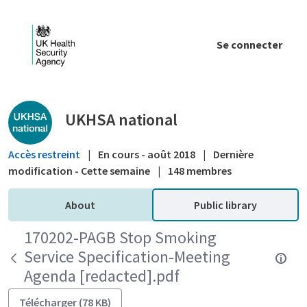
Saut au contenu principal
Se connecter
Public library - UKHSA national
UKHSA national
Accès restreint
|
En cours - août 2018
|
Dernière
modification - Cette semaine
|
148 membres
About
Public library
170202-PAGB Stop Smoking
Service Specification-Meeting
Agenda [redacted].pdf
Télécharger (78 KB)