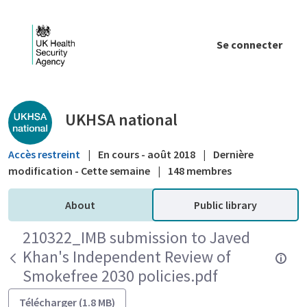
Saut au contenu principal
Se connecter
Public library - UKHSA national
UKHSA national
Accès restreint
|
En cours - août 2018
|
Dernière
modification - Cette semaine
|
148 membres
About
Public library
210322_IMB submission to Javed
Khan's Independent Review of
Smokefree 2030 policies.pdf
Télécharger (1.8 MB)