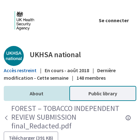
Saut au contenu principal
Se connecter
Public library - UKHSA national
UKHSA national
Accès restreint
|
En cours - août 2018
|
Dernière
modification - Cette semaine
|
148 membres
About
Public library
FOREST – TOBACCO INDEPENDENT
REVIEW SUBMISSION
final_Redacted.pdf
Télécharger (391 KB)