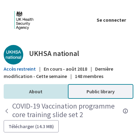
Saut au contenu principal
Se connecter
Public library - UKHSA national
UKHSA national
Accès restreint
|
En cours - août 2018
|
Dernière
modification - Cette semaine
|
148 membres
About
Public library
COVID-19 Vaccination programme
core training slide set 2
Télécharger (14.3 MB)