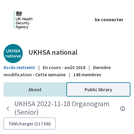
Saut au contenu principal
Se connecter
Public library - UKHSA national
UKHSA national
Accès restreint
|
En cours - août 2018
|
Dernière
modification - Cette semaine
|
148 membres
About
Public library
UKHSA 2022-11-18 Organogram
(Senior)
Télécharger (117 KB)