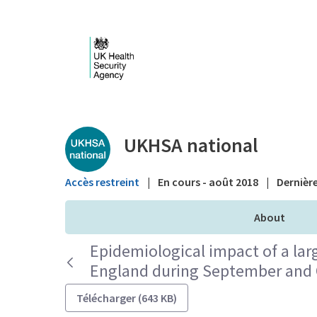
Saut au contenu principal
Public library - UKHS
UKHSA national
Accès restreint
|
En cours - août 2018
|
Dernière
About
Epidemiological impact of a lar
England during September and 
Télécharger (643 KB)