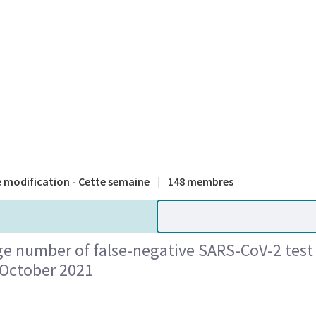
A national
 modification - Cette semaine
|
148 membres
ge number of false-negative SARS-CoV-2 test 
October 2021