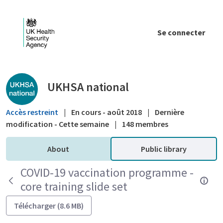
Saut au contenu principal
Se connecter
Public library - UKHSA national
UKHSA national
Accès restreint
|
En cours - août 2018
|
Dernière
modification - Cette semaine
|
148 membres
About
Public library
COVID-19 vaccination programme -
core training slide set
Télécharger (8.6 MB)