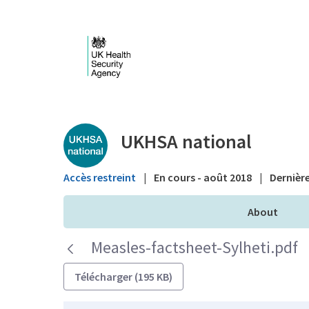
Saut au contenu principal
Public library - UKHS
UKHSA national
Accès restreint
|
En cours - août 2018
|
Dernière
About
Measles-factsheet-Sylheti.pdf
Télécharger (195 KB)