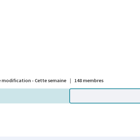
A national
 modification - Cette semaine
|
148 membres