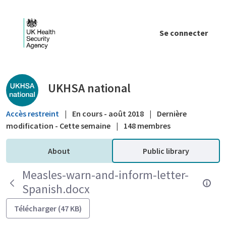
Saut au contenu principal
Se connecter
Public library - UKHSA national
UKHSA national
Accès restreint
|
En cours - août 2018
|
Dernière
modification - Cette semaine
|
148 membres
About
Public library
Measles-warn-and-inform-letter-
Spanish.docx
Télécharger (47 KB)