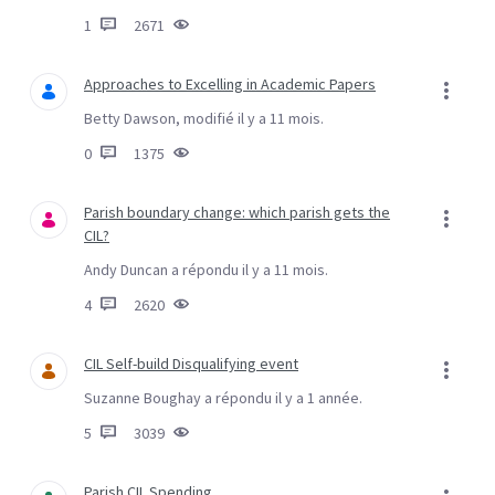
1
2671
Approaches to Excelling in Academic Papers
Betty Dawson, modifié il y a 11 mois.
0
1375
Parish boundary change: which parish gets the
CIL?
Andy Duncan a répondu il y a 11 mois.
4
2620
CIL Self-build Disqualifying event
Suzanne Boughay a répondu il y a 1 année.
5
3039
Parish CIL Spending