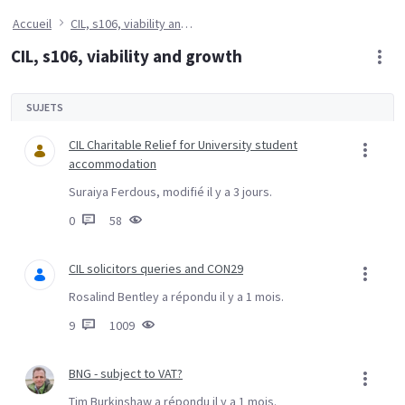
Accueil
CIL, s106, viability and growth
CIL, s106, viability and growth
SUJETS
CIL Charitable Relief for University student
accommodation
Suraiya Ferdous, modifié il y a 3 jours.
0
58
CIL solicitors queries and CON29
Rosalind Bentley a répondu il y a 1 mois.
9
1009
BNG - subject to VAT?
Tim Burkinshaw a répondu il y a 1 mois.