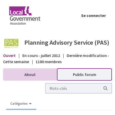
Saut au contenu principal
Se connecter
CIL, s106, viability and growth - Public for
Planning Advisory Service (PAS)
Ouvert
|
En cours - juillet 2012
|
Dernière modification -
Cette semaine
|
1180 membres
About
Public forum
Catégories