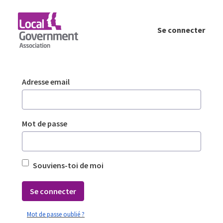
Saut au contenu principal
Se connecter
Login - Planning Advisory Service (PAS)
Authentification
Adresse email
Mot de passe
Souviens-toi de moi
Se connecter
Mot de passe oublié ?