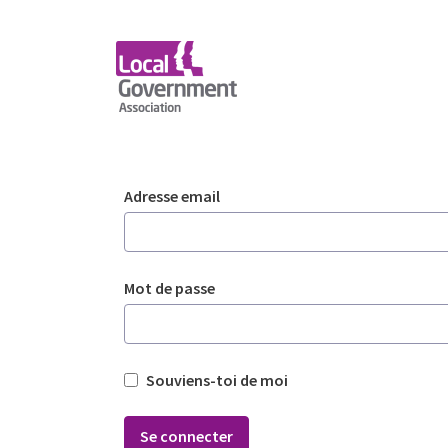
Saut au contenu principal
Login - Planning Advi
Authentification
Adresse email
Mot de passe
Souviens-toi de moi
Se connecter